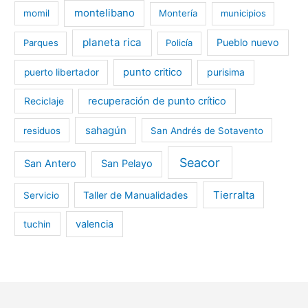
montelibano
momil
Montería
municipios
planeta rica
Pueblo nuevo
Parques
Policía
punto critico
purisima
puerto libertador
recuperación de punto crítico
Reciclaje
sahagún
residuos
San Andrés de Sotavento
Seacor
San Antero
San Pelayo
Tierralta
Taller de Manualidades
Servicio
valencia
tuchin