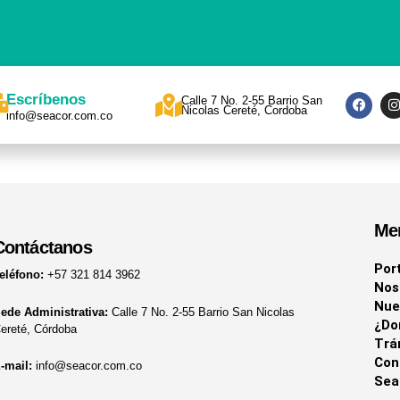
F
I
Escríbenos
Calle 7 No. 2-55 Barrio San
a
Nicolas Cereté, Cordoba
info@seacor.com.co
c
s
e
t
b
a
o
o
r
k
a
Me
Contáctanos
Por
eléfono:
+57 321 814 3962
Nos
Nue
ede Administrativa:
Calle 7 No. 2-55 Barrio San Nicolas
¿Do
ereté, Córdoba
Trá
Con
-mail:
info@seacor.com.co
Sea