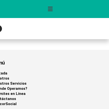
n
g
m
nú
tada
otros
stros Servicios
nde Operamos?
mites en Línea
táctanos
corSocial