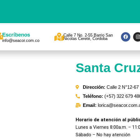
F
I
Escríbenos
Calle 7 No. 2-55 Barrio San
a
Nicolas Cereté, Cordoba
info@seacor.com.co
c
s
e
t
b
a
o
o
r
Santa Cruz
k
a
Dirección:
Calle 2 N°12-67 
Teléfono:
(+57) 322 679 48
Email:
lorica@seacor.com.
Horario de atención al públi
Lunes a Viernes 8:00a.m. – 11:
Sábado – No hay atención