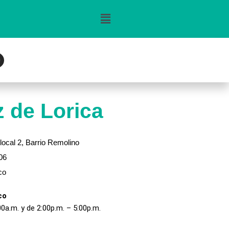
n
g
 de Lorica
m
local 2, Barrio Remolino
06
co
co
00a.m. y de 2:00p.m. – 5:00p.m.