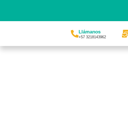
Ir
al
contenido
Llámanos
+57 3218143962