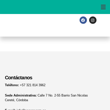
Ir
al
contenido
F
I
a
n
c
s
e
t
b
a
o
g
o
r
k
a
m
Contáctanos
Teléfono:
+57 321 814 3962
Sede Administrativa:
Calle 7 No. 2-55 Barrio San Nicolas
Cereté, Córdoba