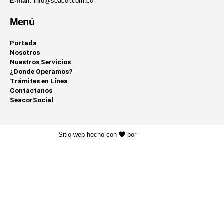
E-mail:
info@seacor.com.co
Menú
Portada
Nosotros
Nuestros Servicios
¿Donde Operamos?
Trámites en Línea
Contáctanos
SeacorSocial
Sitio web hecho con
por
KAYROS