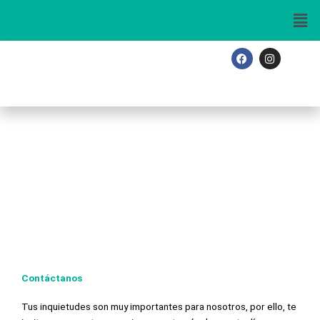
Ir
al
contenido
F
I
a
n
c
s
e
t
b
a
o
g
o
r
k
a
m
Contáctanos
Tus inquietudes son muy importantes para nosotros, por ello, te