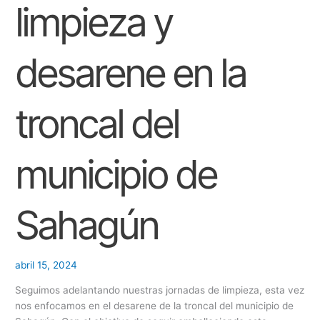
en
limpieza y
la
troncal
del
desarene en la
municipio
de
Sahagún
troncal del
municipio de
Sahagún
abril 15, 2024
Seguimos adelantando nuestras jornadas de limpieza, esta vez
nos enfocamos en el desarene de la troncal del municipio de