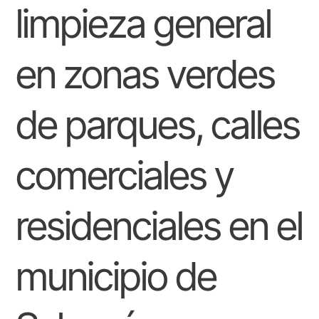
verdes
limpieza general
O
de
parques,
N
calles
E
en zonas verdes
comerciales
S
y
residenciales
de parques, calles
en
el
municipio
comerciales y
de
Sahagún
residenciales en el
municipio de