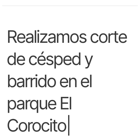
Realizamos
corte
Realizamos corte
de
césped
y
barrido
de césped y
en
el
parque
barrido en el
El
Corocito|
Sahagún
parque El
Corocito|