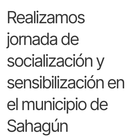
jornada
Realizamos
de
socialización
y
sensibilización
jornada de
en
el
municipio
socialización y
de
Sahagún
sensibilización en
el municipio de
Sahagún