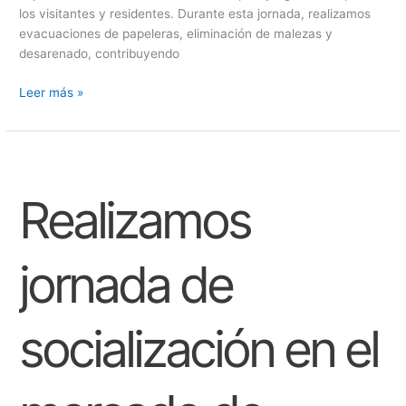
los visitantes y residentes. Durante esta jornada, realizamos
evacuaciones de papeleras, eliminación de malezas y
desarenado, contribuyendo
Leer más »
Realizamos
jornada
Realizamos
de
socialización
en
el
jornada de
mercado
de
Sahagún
socialización en el