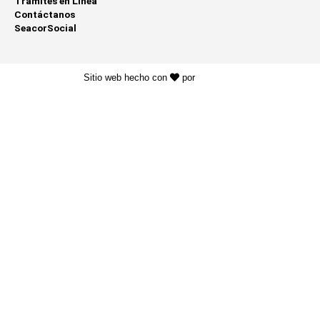
Trámites en Línea
Contáctanos
SeacorSocial
Sitio web hecho con
por
KAYROS