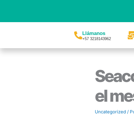
Ir
al
contenido
Llámanos
+57 3218143962
Seac
el me
Uncategorized
/ P