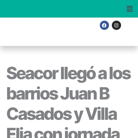
Ir
al
contenido
F
I
a
n
c
s
e
t
b
a
o
g
o
r
k
a
m
Seacor llegó a los
barrios Juan B
Casados y Villa
Elia con jornada