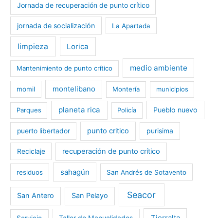
Jornada de recuperación de punto crítico
jornada de socialización
La Apartada
limpieza
Lorica
medio ambiente
Mantenimiento de punto crítico
montelibano
momil
Montería
municipios
planeta rica
Pueblo nuevo
Parques
Policía
punto critico
purisima
puerto libertador
recuperación de punto crítico
Reciclaje
sahagún
residuos
San Andrés de Sotavento
Seacor
San Antero
San Pelayo
Tierralta
Taller de Manualidades
Servicio