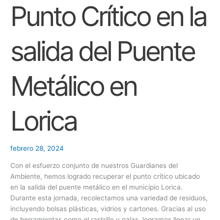
salida
Punto Crítico en la
O
del
Puente
N
Metálico
E
salida del Puente
en
S
Lorica
Metálico en
Lorica
febrero 28, 2024
Con el esfuerzo conjunto de nuestros Guardianes del
Ambiente, hemos logrado recuperar el punto crítico ubicado
en la salida del puente metálico en el municipio Lorica.
Durante esta jornada, recolectamos una variedad de residuos,
incluyendo bolsas plásticas, vidrios y cartones. Gracias al uso
de herramientas como el rastrillo y palas, logramos llenar un