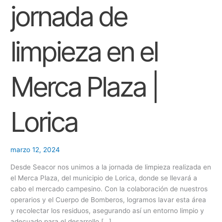
el
jornada de
O
Merca
Plaza
N
|
E
limpieza en el
Lorica
S
Merca Plaza |
Lorica
marzo 12, 2024
Desde Seacor nos unimos a la jornada de limpieza realizada en
el Merca Plaza, del municipio de Lorica, donde se llevará a
cabo el mercado campesino. Con la colaboración de nuestros
operarios y el Cuerpo de Bomberos, logramos lavar esta área
y recolectar los residuos, asegurando así un entorno limpio y
adecuado para el desarrollo […]