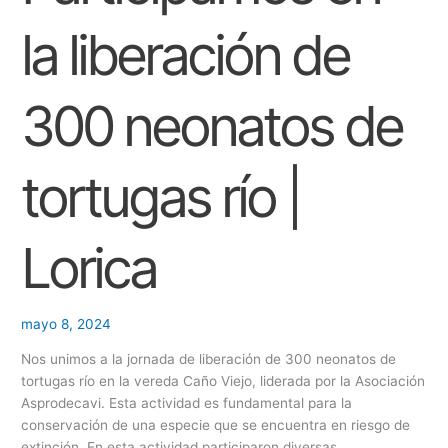
de
O
300
la liberación de
neonatos
N
de
E
tortugas
300 neonatos de
S
río
|
Lorica
tortugas río |
Lorica
mayo 8, 2024
Nos unimos a la jornada de liberación de 300 neonatos de
tortugas río en la vereda Caño Viejo, liderada por la Asociación
Asprodecavi. Esta actividad es fundamental para la
conservación de una especie que se encuentra en riesgo de
extinción. En esta actividad participaron diversas