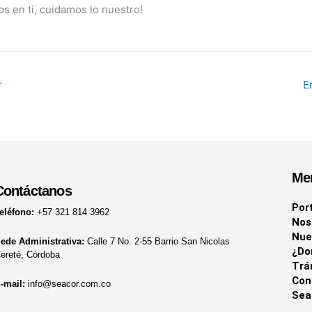
s en ti, cuidamos lo nuestro!
r
E
Me
Contáctanos
Por
eléfono:
+57 321 814 3962
Nos
Nue
ede Administrativa:
Calle 7 No. 2-55 Barrio San Nicolas
¿Do
ereté, Córdoba
Trá
Con
-mail:
info@seacor.com.co
Sea