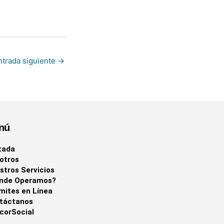
ntrada siguiente
→
nú
tada
otros
stros Servicios
nde Operamos?
mites en Línea
táctanos
corSocial