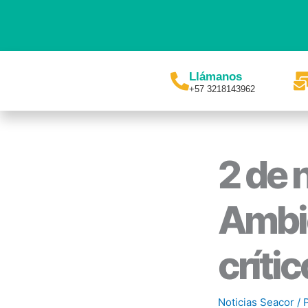
Ir
al
contenido
Llámanos
+57 3218143962
2 de 
Ambie
críti
Noticias Seacor
/ 