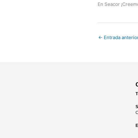
En Seacor ¡Creemo
←
Entrada anterio
T
S
C
E