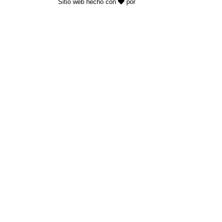
Sitio web hecho con
por
KAYROS