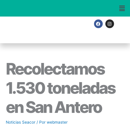
Ir
al
contenido
F
I
a
n
c
s
e
t
b
a
o
g
o
r
k
a
m
Recolectamos
1.530 toneladas
en San Antero
Noticias Seacor
/ Por
webmaster