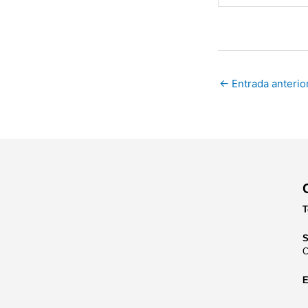
←
Entrada anterio
T
S
C
E