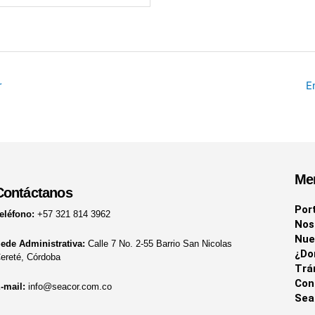
r
E
Me
Contáctanos
Por
eléfono:
+57 321 814 3962
Nos
Nue
ede Administrativa:
Calle 7 No. 2-55 Barrio San Nicolas
¿Do
ereté, Córdoba
Trá
Con
-mail:
info@seacor.com.co
Sea