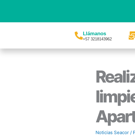
Ir
al
contenido
Llámanos
+57 3218143962
Reali
limpi
Apar
Noticias Seacor
/ 