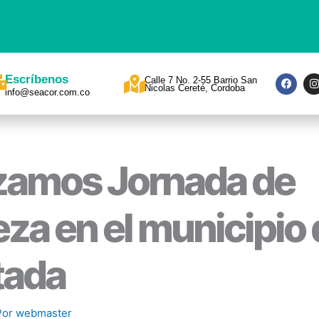
F
I
Escríbenos
Calle 7 No. 2-55 Barrio San
a
Nicolas Cereté, Cordoba
info@seacor.com.co
c
s
e
t
b
a
o
o
r
k
a
zamos Jornada de
eza en el municipio 
tada
Por
webmaster