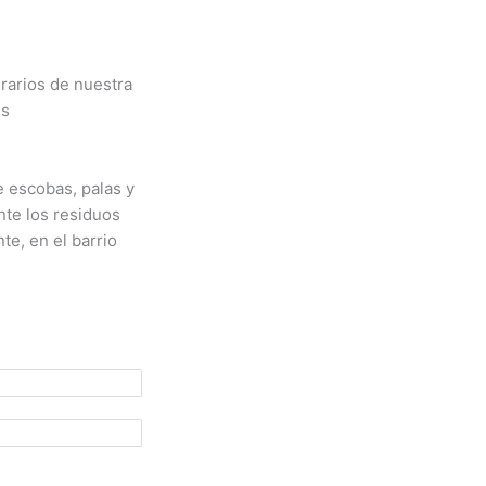
erarios de nuestra
es
e escobas, palas y
nte los residuos
te, en el barrio