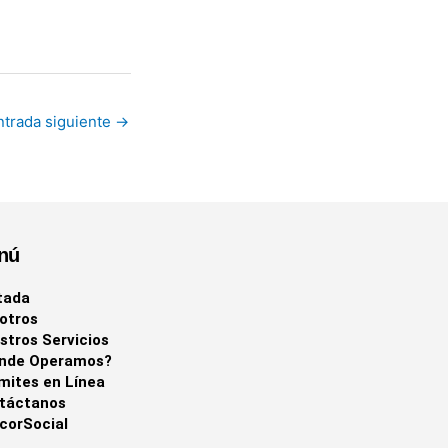
ntrada siguiente
→
nú
tada
otros
stros Servicios
nde Operamos?
mites en Línea
táctanos
corSocial