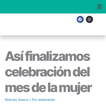
Ir
al
contenido
F
I
a
n
c
s
e
t
b
a
o
g
o
r
k
a
m
Así finalizamos
celebración del
mes de la mujer
Noticias Seacor
/ Por
webmaster