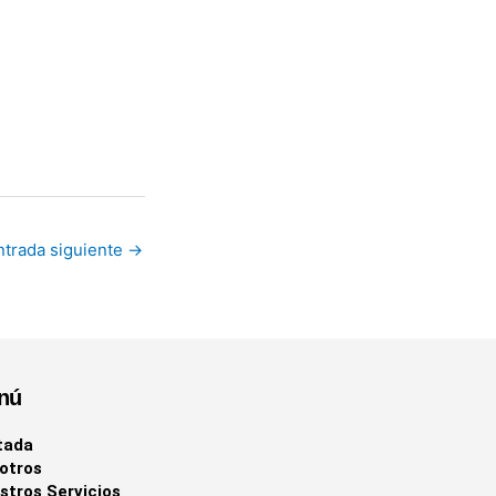
ntrada siguiente
→
nú
tada
otros
stros Servicios