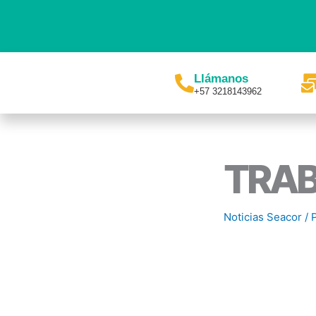
Ir
al
contenido
Llámanos
+57 3218143962
TRAB
Noticias Seacor
/ 