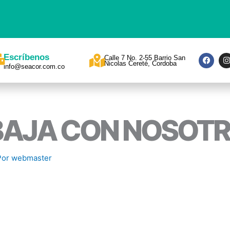
F
I
Escríbenos
Calle 7 No. 2-55 Barrio San
a
Nicolas Cereté, Cordoba
info@seacor.com.co
c
s
e
t
b
a
o
o
r
k
a
AJA CON NOSOT
Por
webmaster