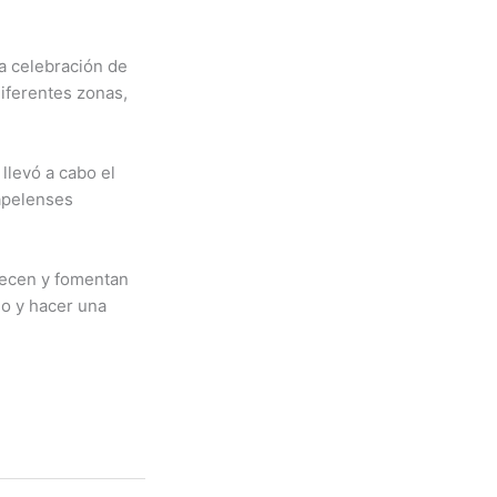
la celebración de
diferentes zonas,
llevó a cabo el
yapelenses
lecen y fomentan
io y hacer una