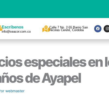
F
I
Escríbenos
Calle 7 No. 2-55 Barrio San
a
Nicolas Cereté, Cordoba
info@seacor.com.co
c
s
e
t
b
a
o
o
r
k
a
cios especiales en 
ños de Ayapel
Por
webmaster