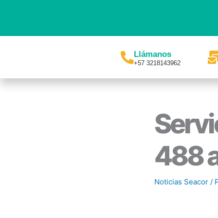
Ir
al
contenido
Llámanos
+57 3218143962
Servi
488 a
Noticias Seacor
/ 