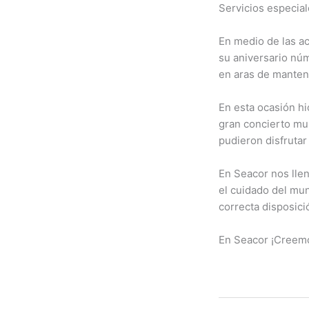
Servicios especia
En medio de las ac
su aniversario nú
en aras de mantene
En esta ocasión hi
gran concierto mus
pudieron disfrutar
En Seacor nos lle
el cuidado del mun
correcta disposici
En Seacor ¡Creemo