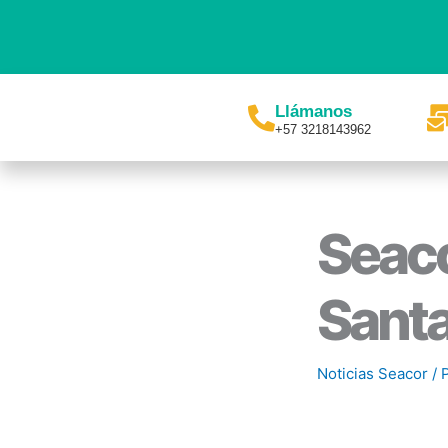
Ir
al
contenido
Llámanos
+57 3218143962
Seaco
Santa
Noticias Seacor
/ 