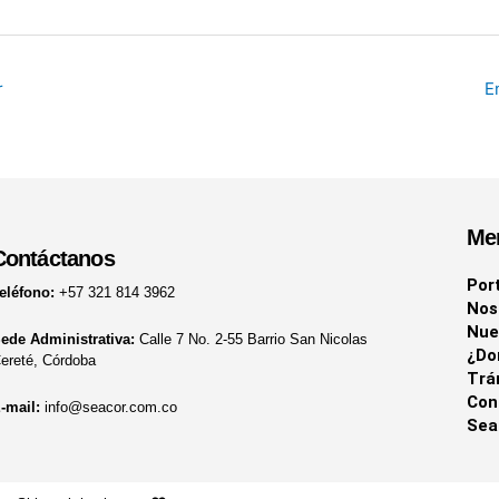
r
E
Me
Contáctanos
Por
eléfono:
+57 321 814 3962
Nos
Nue
ede Administrativa:
Calle 7 No. 2-55 Barrio San Nicolas
¿Do
ereté, Córdoba
Trá
Con
-mail:
info@seacor.com.co
Sea