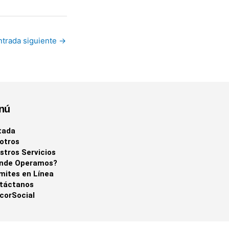
ntrada siguiente
→
nú
tada
otros
stros Servicios
nde Operamos?
mites en Línea
táctanos
corSocial