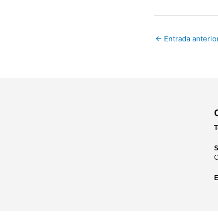
←
Entrada anterio
T
S
C
E