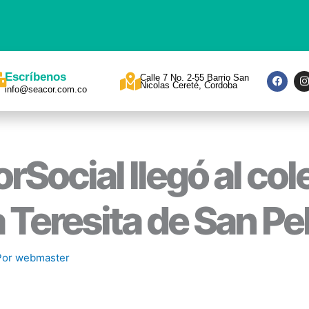
F
I
Escríbenos
Calle 7 No. 2-55 Barrio San
a
Nicolas Cereté, Cordoba
info@seacor.com.co
c
s
e
t
b
a
o
o
r
k
a
rSocial llegó al col
 Teresita de San Pe
Por
webmaster