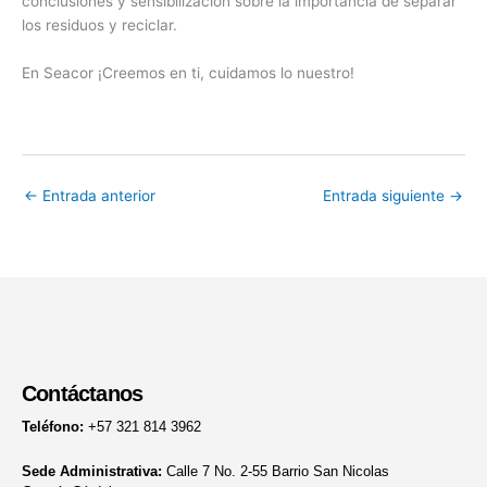
conclusiones y sensibilización sobre la importancia de separar
los residuos y reciclar.
En Seacor ¡Creemos en ti, cuidamos lo nuestro!
←
Entrada anterior
Entrada siguiente
→
Contáctanos
Teléfono:
+57 321 814 3962
Sede Administrativa:
Calle 7 No. 2-55 Barrio San Nicolas