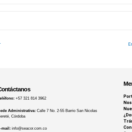
r
E
Me
Contáctanos
Por
eléfono:
+57 321 814 3962
Nos
Nue
ede Administrativa:
Calle 7 No. 2-55 Barrio San Nicolas
¿Do
ereté, Córdoba
Trá
Con
-mail:
info@seacor.com.co