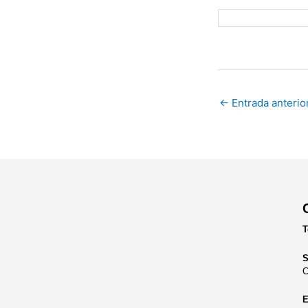
←
Entrada anterio
T
S
C
E