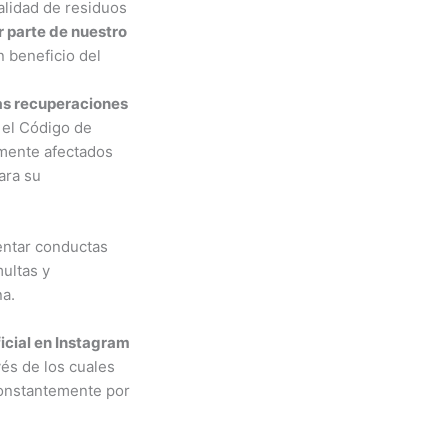
alidad de residuos
r parte de nuestro
n beneficio del
as recuperaciones
 el Código de
amente afectados
ara su
entar conductas
ultas y
na.
cial en Instagram
vés de los cuales
constantemente por