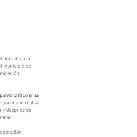
l derecho a la
el municipio de
unicación,
punto crítico sí ha
n anual que realiza
es y después de
ambas
cuperación