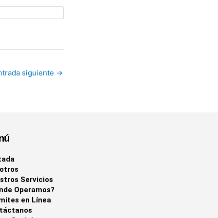
ntrada siguiente
→
nú
tada
otros
stros Servicios
nde Operamos?
mites en Línea
táctanos