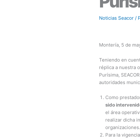
Purís
Noticias Seacor
/ 
Montería, 5 de ma
Teniendo en cuenta
réplica a nuestra o
Purísima, SEACOR S
autoridades munic
Como prestadore
sido intervenid
el área operati
realizar dicha 
organizaciones
Para la vigenci