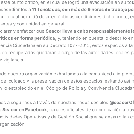
ste punto crítico, en el cual se logró una evacuación en su tot
respondientes a
11 Toneladas, con más de 9 horas de trabajo po
vo,
lo cual permitió dejar en óptimas condiciones dicho punto, e
tantes y comunidad en general.
clarar y enfatizar que
Seacor lleva a cabo responsablemente l
ríticos
en forma periódica,
y, teniendo en cuenta lo descrito en
vencia Ciudadana en su Decreto 1077-2015, estos espacios alt
ido recuperados quedarán a cargo de las autoridades locales p
 vigilancia.
desde nuestra organización exhortamos a la comunidad a implem
del cuidado y la preservación de estos espacios, evitando así m
 lo establecido en el Código de Policía y Convivencia Ciudada
mos a seguirnos a través de nuestras redes sociales
@seacorOfi
mo Seacor en Facebook
, canales oficiales de comunicación a tra
actividades Operativas y de Gestión Social que se desarrollan 
rganización.