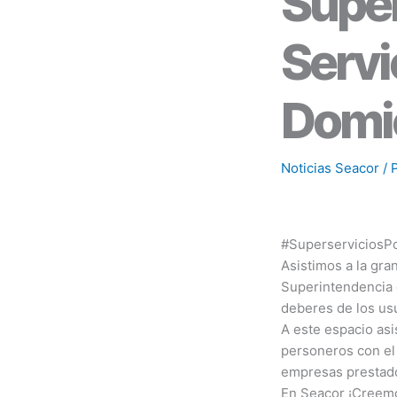
Super
Servi
Domic
Noticias Seacor
/ 
#SuperserviciosP
Asistimos a la gran
Superintendencia d
deberes de los usu
A este espacio asi
personeros con el 
empresas prestador
En Seacor ¡Creemo