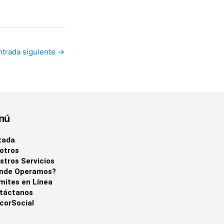
ntrada siguiente
→
nú
tada
otros
stros Servicios
nde Operamos?
mites en Línea
táctanos
corSocial