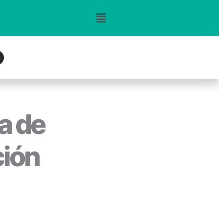
n
g
m
a de
ción