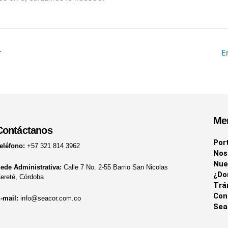
r
E
Me
Contáctanos
Por
eléfono:
+57 321 814 3962
Nos
Nue
ede Administrativa:
Calle 7 No. 2-55 Barrio San Nicolas
¿Do
ereté, Córdoba
Trá
Con
-mail:
info@seacor.com.co
Sea