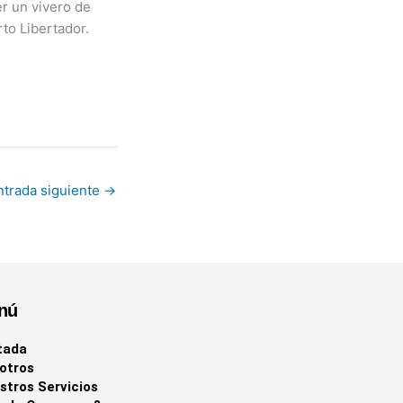
er un vivero de
to Libertador.
ntrada siguiente
→
nú
tada
otros
stros Servicios