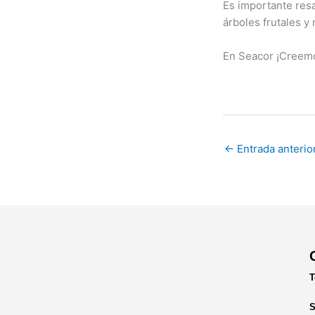
Es importante resa
árboles frutales y
En Seacor ¡Creemo
←
Entrada anterio
T
S