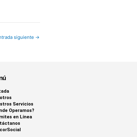
ntrada siguiente
→
nú
tada
otros
stros Servicios
nde Operamos?
mites en Línea
táctanos
corSocial