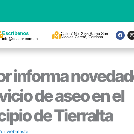
F
I
Escríbenos
Calle 7 No. 2-55 Barrio San
a
Nicolas Cereté, Cordoba
info@seacor.com.co
c
s
e
t
b
a
o
o
r
k
a
r informa novedad
rvicio de aseo en el
ipio de Tierralta
Por
webmaster