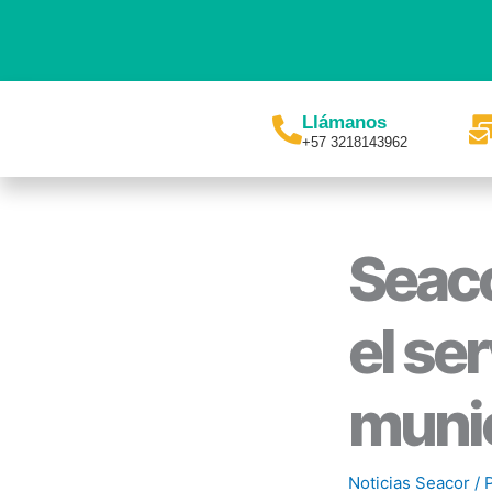
Ir
al
contenido
Llámanos
+57 3218143962
Seaco
el se
munic
Noticias Seacor
/ 