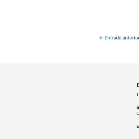
←
Entrada anterio
T
S
C
E