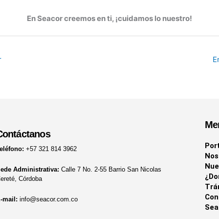
En Seacor creemos en ti, ¡cuidamos lo nuestro!
r
E
Me
Contáctanos
Por
eléfono:
+57 321 814 3962
Nos
Nue
ede Administrativa:
Calle 7 No. 2-55 Barrio San Nicolas
¿Do
ereté, Córdoba
Trá
Con
-mail:
info@seacor.com.co
Sea