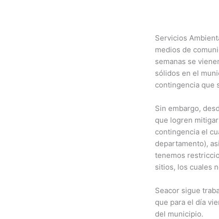
Servicios Ambient
medios de comunic
semanas se vienen
sólidos en el munic
contingencia que s
Sin embargo, desd
que logren mitigar
contingencia el cua
departamento), asi
tenemos restriccio
sitios, los cuales
Seacor sigue traba
que para el día vie
del municipio.