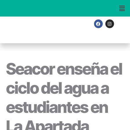
Ir
al
contenido
F
I
a
n
c
s
e
t
b
a
o
g
o
r
k
a
m
Seacor enseña el
ciclo del agua a
estudiantes en
La Apartada