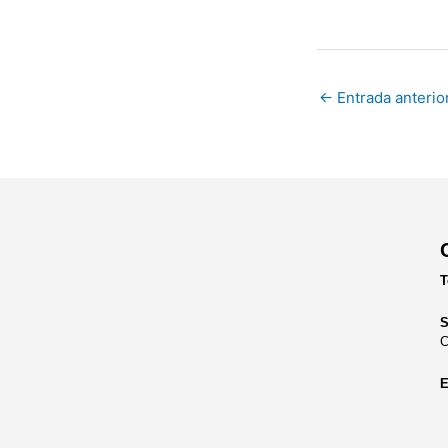
←
Entrada anterio
T
S
C
E