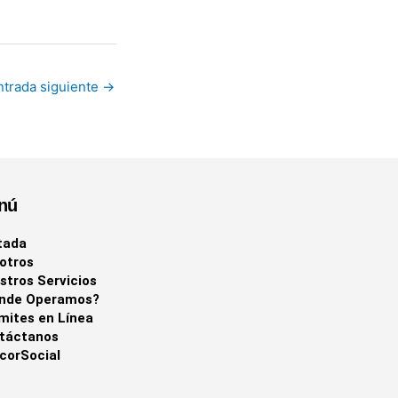
ntrada siguiente
→
nú
tada
otros
stros Servicios
nde Operamos?
mites en Línea
táctanos
corSocial