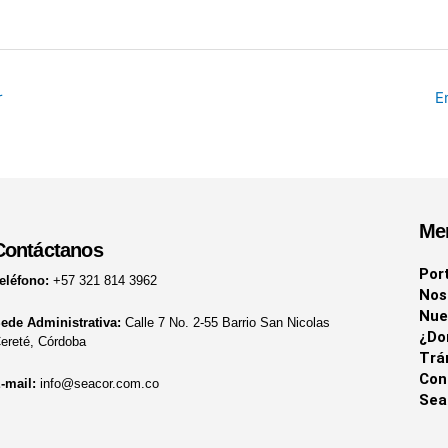
r
E
Me
Contáctanos
Por
eléfono:
+57 321 814 3962
Nos
Nue
ede Administrativa:
Calle 7 No. 2-55 Barrio San Nicolas
¿Do
ereté, Córdoba
Trá
Con
-mail:
info@seacor.com.co
Sea