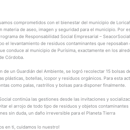
nuamos comprometidos con el bienestar del municipio de Lorica
 materia de aseo, imagen y seguridad para el municipio. Por e
Programa de Responsabilidad Social Empresarial – SeacorSocial,
bo el levantamiento de residuos contaminantes que reposaban e
que conduce al municipio de Purísima, exactamente en los alre
 de Córdoba.
n de un Guardián del Ambiente, se logró recolectar 15 bolsas 
as plásticas, botellas, icopor y residuos orgánicos. Para esta ac
entas como palas, rastrillos y bolsas para disponer finalmente.
cial continúa las gestiones desde las invitaciones y socializac
tar el arrojo de todo tipo de residuos y objetos contaminantes a
nes sin duda, un daño irreversible para el Planeta Tierra
s en ti, cuidamos lo nuestro!