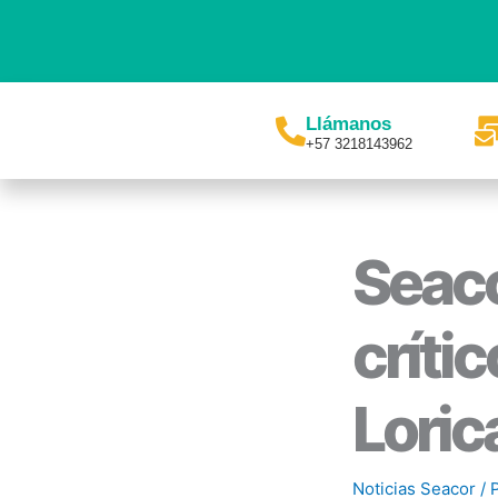
Ir
al
contenido
Llámanos
+57 3218143962
Seac
críti
Loric
Noticias Seacor
/ 