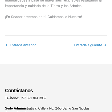
manualidades a base de materiales reciclables resaltando la
importancia y cuidado de la Tierra y los Árboles
¡En Seacor creemos en ti, Cuidamos lo Nuestro!
←
Entrada anterior
Entrada siguiente
→
Contáctanos
Teléfono:
+57 321 814 3962
Sede Administrativa:
Calle 7 No. 2-55 Barrio San Nicolas