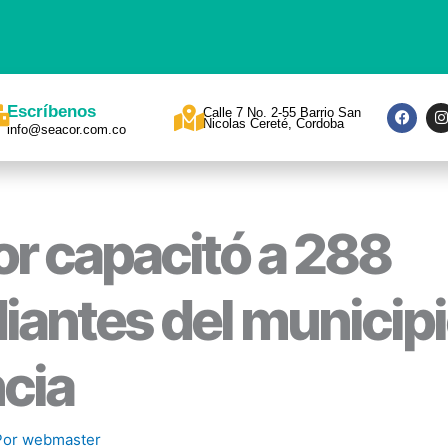
F
I
Escríbenos
Calle 7 No. 2-55 Barrio San
a
Nicolas Cereté, Cordoba
info@seacor.com.co
c
s
e
t
b
a
o
o
r
k
a
r capacitó a 288
iantes del municipi
cia
Por
webmaster