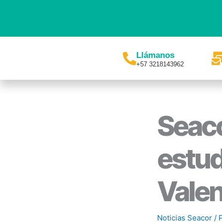
Ir
al
contenido
Llámanos
+57 3218143962
Seaco
estud
Valen
Noticias Seacor
/ 