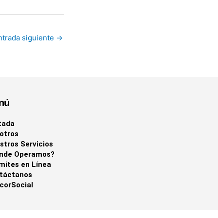
ntrada siguiente
→
nú
tada
otros
stros Servicios
nde Operamos?
mites en Línea
táctanos
corSocial