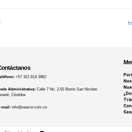
r
E
Me
Contáctanos
Por
eléfono:
+57 321 814 3962
Nos
Nue
ede Administrativa:
Calle 7 No. 2-55 Barrio San Nicolas
¿Do
ereté, Córdoba
Trá
Con
-mail:
info@seacor.com.co
Sea