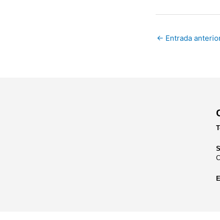
←
Entrada anterio
T
S
C
E