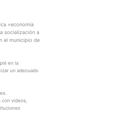
tica «economía
la socialización a
n el municipio de
pié en la
alizar un adecuado
es.
 con videos,
tituciones