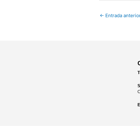
←
Entrada anterio
T
S
C
E