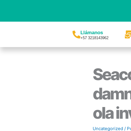
Ir
al
contenido
Llámanos
+57 3218143962
Seaco
damni
ola i
Uncategorized
/ P