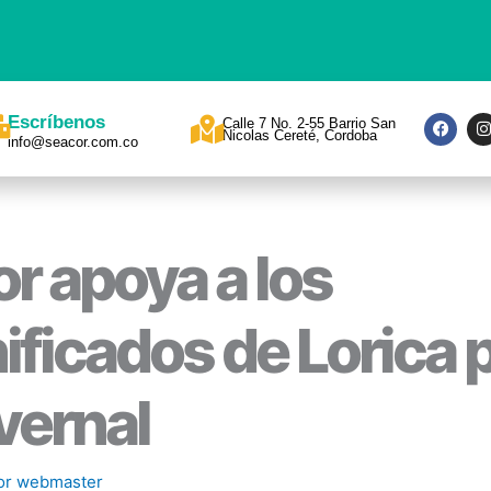
F
I
Escríbenos
Calle 7 No. 2-55 Barrio San
a
Nicolas Cereté, Cordoba
info@seacor.com.co
c
s
e
t
b
a
o
o
r
k
a
r apoya a los
ficados de Lorica p
nvernal
or
webmaster