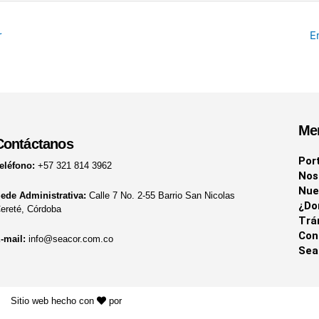
r
E
Me
Contáctanos
Por
eléfono:
+57 321 814 3962
Nos
Nue
ede Administrativa:
Calle 7 No. 2-55 Barrio San Nicolas
¿Do
ereté, Córdoba
Trá
Con
-mail:
info@seacor.com.co
Sea
Sitio web hecho con
por
KAYROS