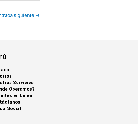
ntrada siguiente
→
nú
tada
otros
stros Servicios
nde Operamos?
mites en Línea
táctanos
corSocial