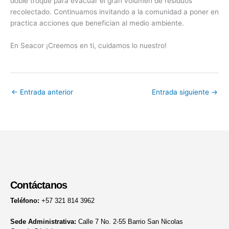
doble troque para evacuar el gran volumen de residuos
recolectado. Continuamos invitando a la comunidad a poner en
practica acciones que benefician al medio ambiente.
En Seacor ¡Creemos en ti, cuidamos lo nuestro!
←
Entrada anterior
Entrada siguiente
→
Contáctanos
Teléfono:
+57 321 814 3962
Sede Administrativa:
Calle 7 No. 2-55 Barrio San Nicolas