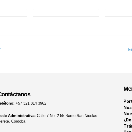
r
E
Me
Contáctanos
Por
eléfono:
+57 321 814 3962
Nos
Nue
ede Administrativa:
Calle 7 No. 2-55 Barrio San Nicolas
¿Do
ereté, Córdoba
Trá