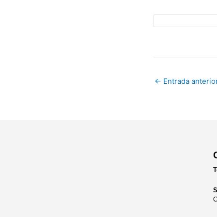
←
Entrada anterio
T
S
C