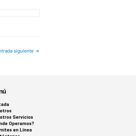
ntrada siguiente
→
nú
tada
otros
stros Servicios
nde Operamos?
mites en Línea