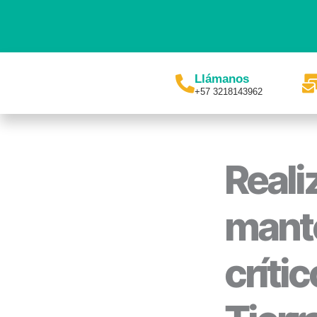
Ir
al
contenido
Llámanos
+57 3218143962
Reali
mante
críti