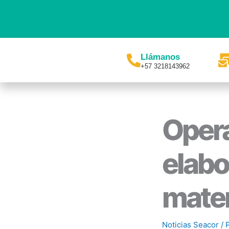
Ir
al
contenido
Llámanos
+57 3218143962
Opera
elabo
mater
Noticias Seacor
/ 