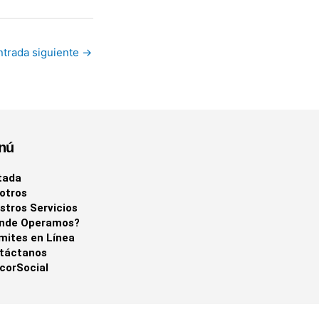
ntrada siguiente
→
nú
tada
otros
stros Servicios
nde Operamos?
mites en Línea
táctanos
corSocial