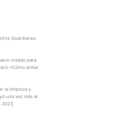
estros Guardianes
spacio creado para
erario «Cómo armar
r la limpieza y
yó una vez más al
s 2023.