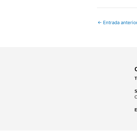
←
Entrada anterio
T
S
C
E