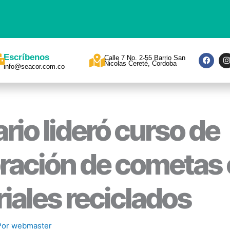
F
I
Escríbenos
Calle 7 No. 2-55 Barrio San
a
Nicolas Cereté, Cordoba
info@seacor.com.co
c
s
e
t
b
a
o
o
r
k
a
rio lideró curso de
ración de cometas
iales reciclados
Por
webmaster