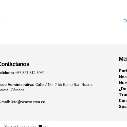
r
E
Me
Contáctanos
Por
eléfono:
+57 321 814 3962
Nos
Nue
ede Administrativa:
Calle 7 No. 2-55 Barrio San Nicolas
¿Do
ereté, Córdoba
Trá
Con
-mail:
info@seacor.com.co
Sea
Sitio web hecho con
por
KAYROS