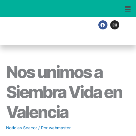
Ir
al
contenido
F
I
a
n
c
s
e
t
b
a
o
g
o
r
k
a
m
Nos unimos a
Siembra Vida en
Valencia
Noticias Seacor
/ Por
webmaster