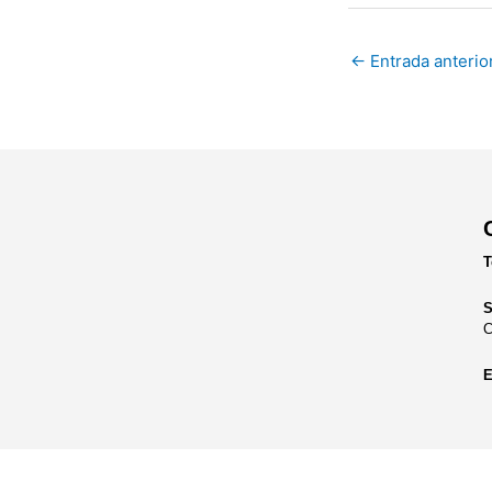
←
Entrada anterio
T
S
C
E