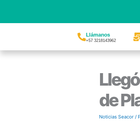
Ir
al
contenido
Llámanos
+57 3218143962
Llegó
de Pl
Noticias Seacor
/ 