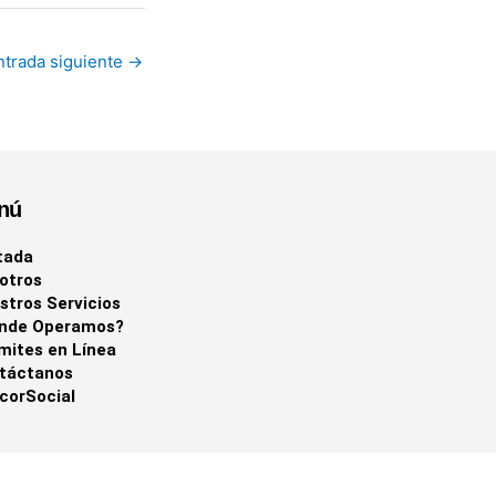
ntrada siguiente
→
nú
tada
otros
stros Servicios
nde Operamos?
mites en Línea
táctanos
corSocial