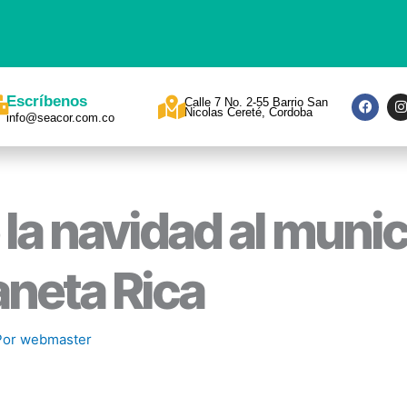
F
I
Escríbenos
Calle 7 No. 2-55 Barrio San
a
Nicolas Cereté, Cordoba
info@seacor.com.co
c
s
e
t
b
a
o
o
r
k
a
 la navidad al munic
aneta Rica
Por
webmaster