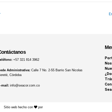
r
E
Me
Contáctanos
Por
eléfono:
+57 321 814 3962
Nos
Nue
ede Administrativa:
Calle 7 No. 2-55 Barrio San Nicolas
¿Do
ereté, Córdoba
Trá
Con
-mail:
info@seacor.com.co
Sea
Sitio web hecho con
por
KAYROS