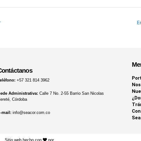
r
E
Me
Contáctanos
Por
eléfono:
+57 321 814 3962
Nos
Nue
ede Administrativa:
Calle 7 No. 2-55 Barrio San Nicolas
¿Do
ereté, Córdoba
Trá
Con
-mail:
info@seacor.com.co
Sea
Sitio web hecho con
por
KAYROS