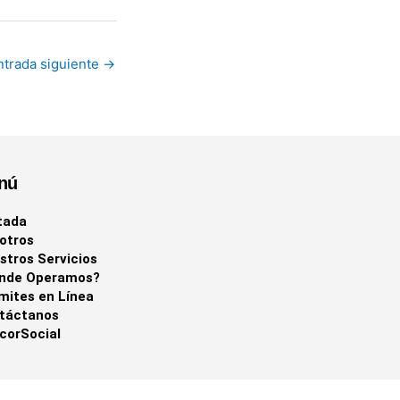
ntrada siguiente
→
nú
tada
otros
stros Servicios
nde Operamos?
mites en Línea
táctanos
corSocial