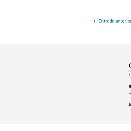
←
Entrada anterio
T
S
C
E