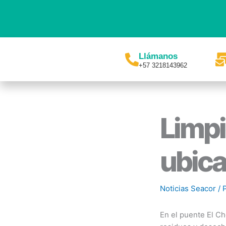
Ir
al
contenido
Llámanos
+57 3218143962
Limpi
ubica
Noticias Seacor
/ 
En el puente El C