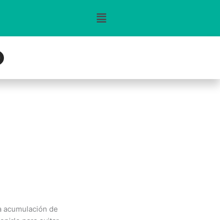
n
g
m
na acumulación de