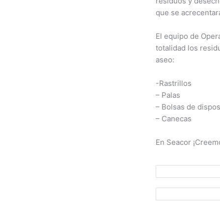
residuos y desecho
que se acrecentara
El equipo de Opera
totalidad los res
aseo:
-Rastrillos
– Palas
– Bolsas de dispos
– Canecas
En Seacor ¡Creemo