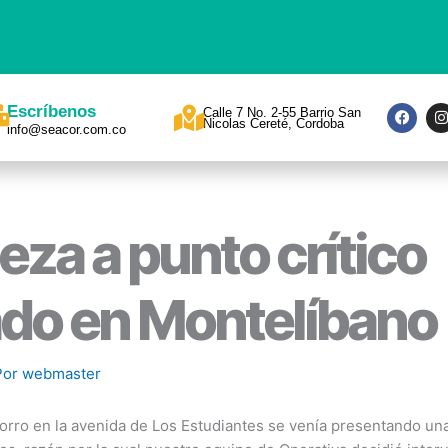
F
I
Escríbenos
Calle 7 No. 2-55 Barrio San
a
Nicolas Cereté, Cordoba
info@seacor.com.co
c
s
e
t
b
a
o
o
r
k
a
eza a punto crítico
do en Montelíbano
Por
webmaster
horro en la avenida de Los Estudiantes se venía presentando u