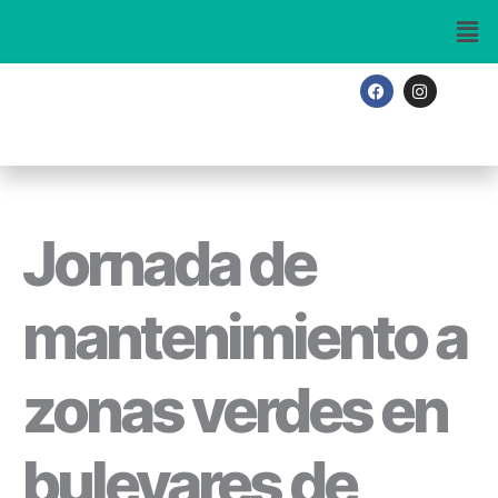
Ir
al
contenido
F
I
a
n
c
s
e
t
b
a
o
g
o
r
k
a
m
Jornada de
mantenimiento a
zonas verdes en
bulevares de