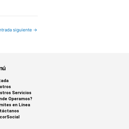
ntrada siguiente
→
nú
tada
otros
stros Servicios
nde Operamos?
mites en Línea
táctanos
corSocial