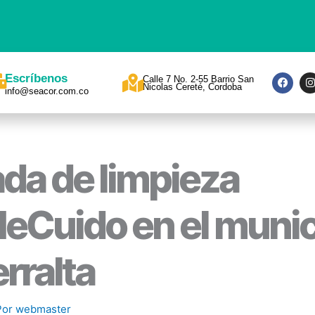
F
I
Escríbenos
Calle 7 No. 2-55 Barrio San
a
Nicolas Cereté, Cordoba
info@seacor.com.co
c
s
e
t
b
a
o
o
r
k
a
da de limpieza
Cuido en el munic
erralta
Por
webmaster