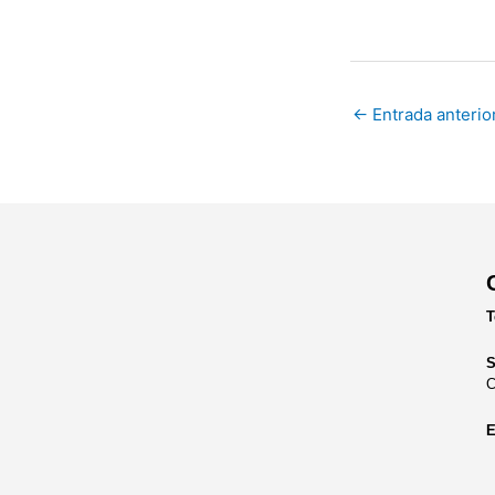
←
Entrada anterio
T
S
C
E