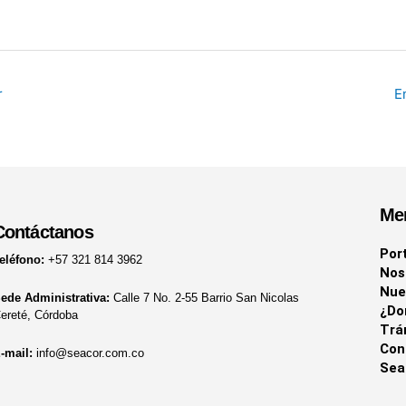
r
E
Me
Contáctanos
Por
eléfono:
+57 321 814 3962
Nos
Nue
ede Administrativa:
Calle 7 No. 2-55 Barrio San Nicolas
¿Do
ereté, Córdoba
Trá
Con
-mail:
info@seacor.com.co
Sea