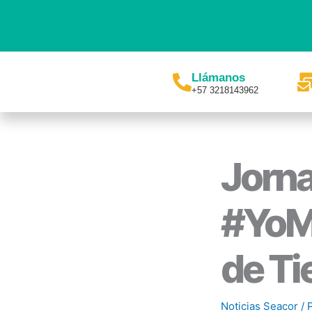
Ir
al
contenido
Llámanos
+57 3218143962
Jorna
#YoMe
de Ti
Noticias Seacor
/ 