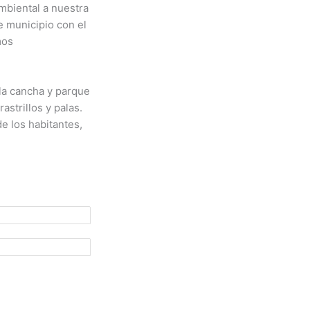
mbiental a nuestra
 municipio con el
mos
 la cancha y parque
astrillos y palas.
e los habitantes,