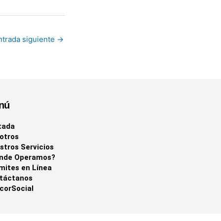
ntrada siguiente
→
nú
tada
otros
stros Servicios
nde Operamos?
mites en Línea
táctanos
corSocial