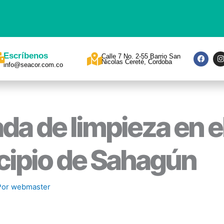
F
I
Escríbenos
Calle 7 No. 2-55 Barrio San
a
Nicolas Cereté, Cordoba
info@seacor.com.co
c
s
e
t
b
a
o
o
r
k
a
da de limpieza en e
ipio de Sahagún
Por
webmaster