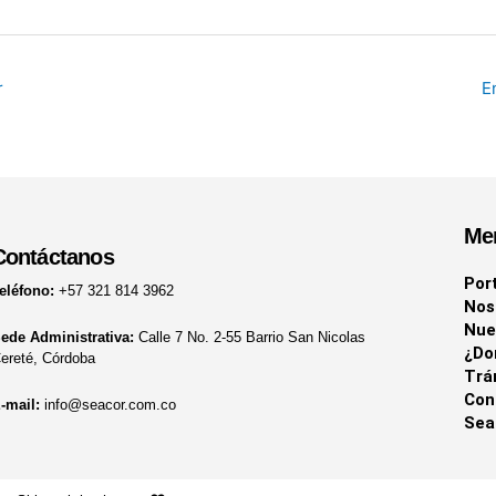
r
E
Me
Contáctanos
Por
eléfono:
+57 321 814 3962
Nos
Nue
ede Administrativa:
Calle 7 No. 2-55 Barrio San Nicolas
¿Do
ereté, Córdoba
Trá
Con
-mail:
info@seacor.com.co
Sea