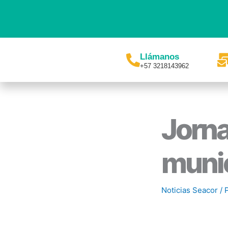
Ir
al
contenido
Llámanos
+57 3218143962
Jorna
munic
Noticias Seacor
/ 