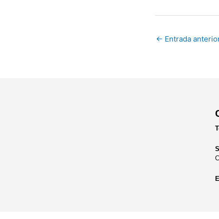
←
Entrada anterio
T
S
C
E