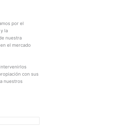
amos por el
y la
de nuestra
o en el mercado
intervenirlos
propiación con sus
ma nuestros