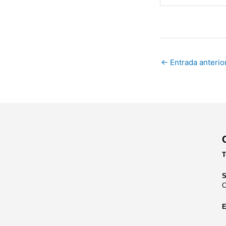
←
Entrada anterio
T
S
C
E