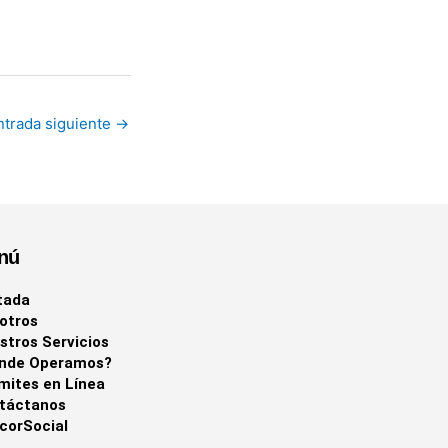
ntrada siguiente
→
nú
tada
otros
stros Servicios
nde Operamos?
mites en Línea
táctanos
corSocial