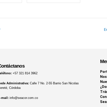
r
E
Me
Contáctanos
Por
eléfono:
+57 321 814 3962
Nos
Nue
ede Administrativa:
Calle 7 No. 2-55 Barrio San Nicolas
¿Do
ereté, Córdoba
Trá
Con
-mail:
info@seacor.com.co
Sea