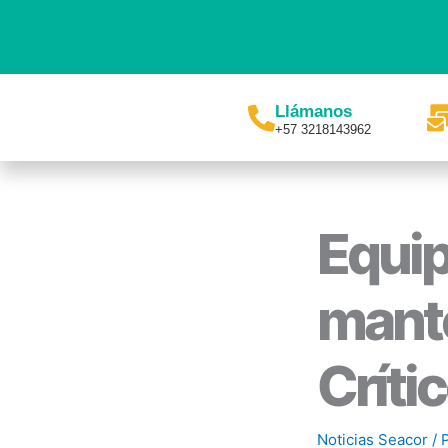
Ir
al
contenido
Llámanos
+57 3218143962
Equip
mante
Críti
Noticias Seacor
/ 