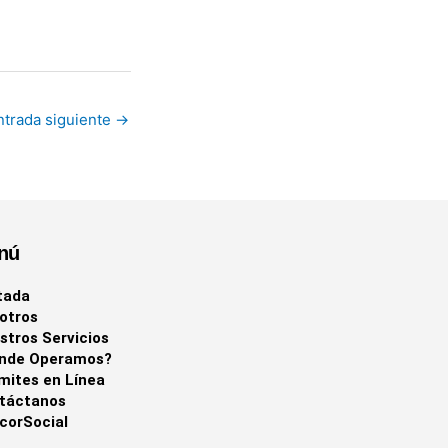
ntrada siguiente
→
nú
tada
otros
stros Servicios
nde Operamos?
mites en Línea
táctanos
corSocial