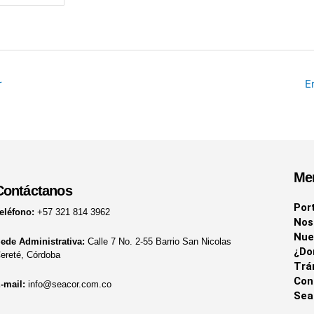
r
E
Me
Contáctanos
Por
eléfono:
+57 321 814 3962
Nos
Nue
ede Administrativa:
Calle 7 No. 2-55 Barrio San Nicolas
¿Do
ereté, Córdoba
Trá
Con
-mail:
info@seacor.com.co
Sea