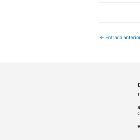
←
Entrada anterio
T
S
C
E