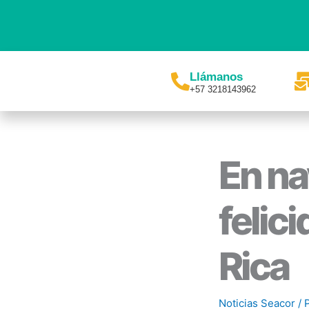
Ir
al
contenido
Llámanos
+57 3218143962
En na
felic
Rica
Noticias Seacor
/ 