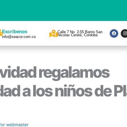
F
I
Escríbenos
Calle 7 No. 2-55 Barrio San
a
Nicolas Cereté, Cordoba
info@seacor.com.co
c
s
e
t
b
a
o
o
r
k
a
vidad regalamos
idad a los niños de P
Por
webmaster