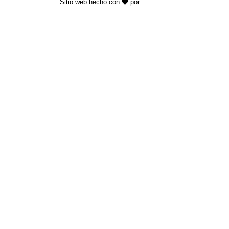
Sitio web hecho con
por
KAYROS