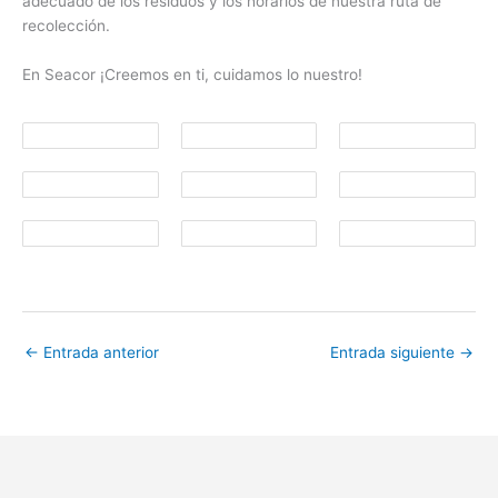
adecuado de los residuos y los horarios de nuestra ruta de
recolección.
En Seacor ¡Creemos en ti, cuidamos lo nuestro!
←
Entrada anterior
Entrada siguiente
→