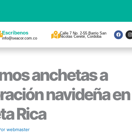
F
I
Escríbenos
Calle 7 No. 2-55 Barrio San
a
Nicolas Cereté, Cordoba
info@seacor.com.co
c
s
e
t
b
a
o
o
r
k
a
mos anchetas a
ración navideña en
ta Rica
Por
webmaster