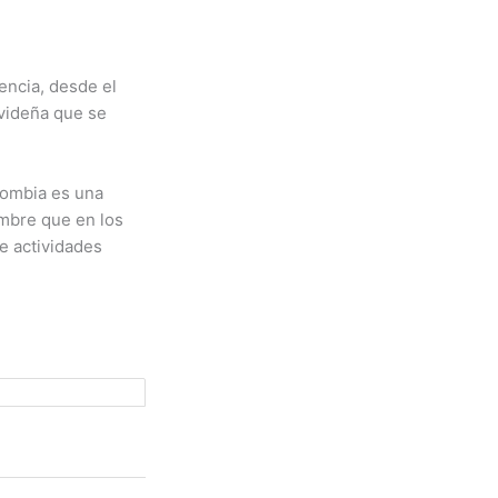
encia, desde el
avideña que se
olombia es una
umbre que en los
de actividades