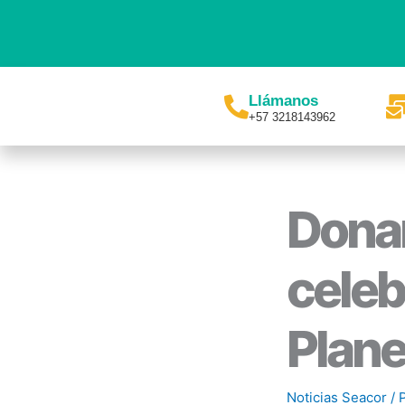
Ir
al
contenido
Llámanos
+57 3218143962
Dona
celeb
Plane
Noticias Seacor
/ 