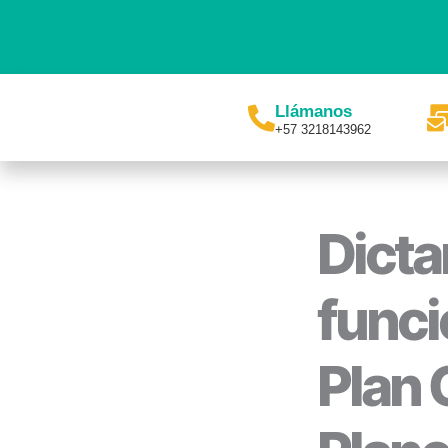
Ir
al
contenido
Llámanos
+57 3218143962
Dicta
funci
Plan