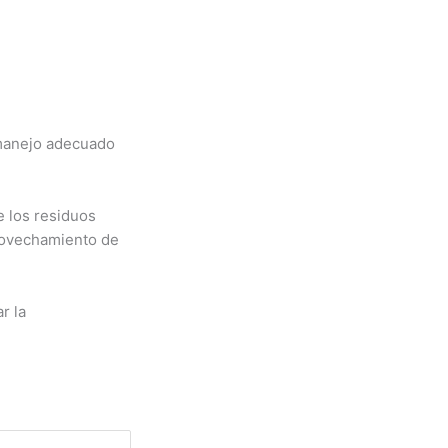
 manejo adecuado
e los residuos
provechamiento de
r la