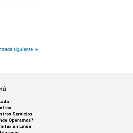
ntrada siguiente
→
nú
tada
otros
stros Servicios
nde Operamos?
mites en Línea
táctanos