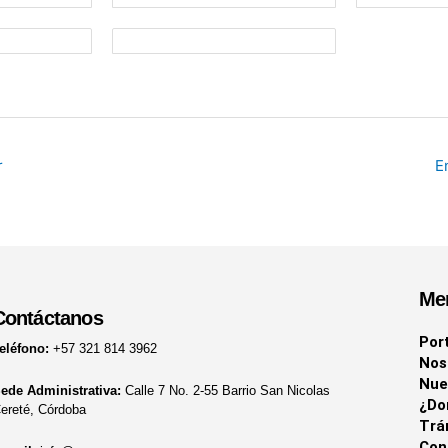
r
E
Me
Contáctanos
Por
eléfono:
+57 321 814 3962
Nos
Nue
ede Administrativa:
Calle 7 No. 2-55 Barrio San Nicolas
¿Do
ereté, Córdoba
Trá
Con