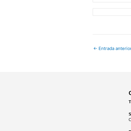
←
Entrada anterio
T
S
C