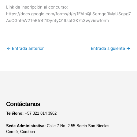
Link de inscripción al concurso:
https://docs.google.com/forms/d/e/1FAIpQLSernqeRMyUSqag7
AdCGnfeW2TeBfr4t1DyotyQ16sbfGK7c3w/viewform
←
Entrada anterior
Entrada siguiente
→
Contáctanos
Teléfono:
+57 321 814 3962
Sede Administrativa:
Calle 7 No. 2-55 Barrio San Nicolas
Cereté, Córdoba