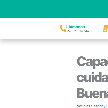
Ir
al
contenido
Llámanos
+57 3218143962
Capac
cuida
Buen
Noticias Seacor
/ 