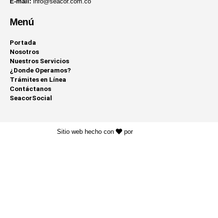
E-mail:
info@seacor.com.co
Menú
Portada
Nosotros
Nuestros Servicios
¿Donde Operamos?
Trámites en Línea
Contáctanos
SeacorSocial
Sitio web hecho con
por
KAYROS