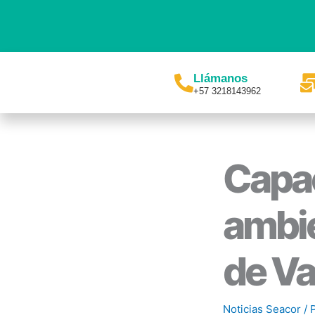
Ir
al
contenido
Llámanos
+57 3218143962
Capac
ambie
de Va
Noticias Seacor
/ 