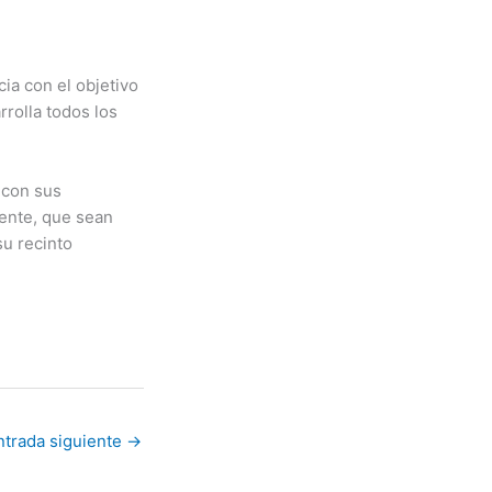
cia con el objetivo
rrolla todos los
s con sus
ente, que sean
su recinto
ntrada siguiente
→