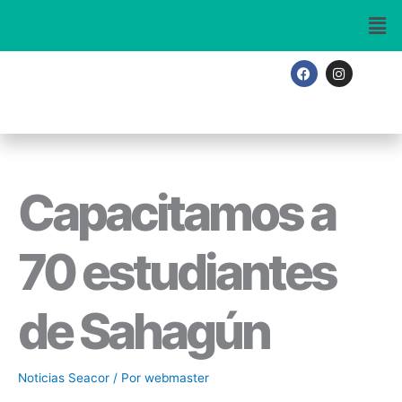
Ir
al
contenido
F
I
a
n
c
s
e
t
b
a
o
g
o
r
k
a
m
Capacitamos a
70 estudiantes
de Sahagún
Noticias Seacor
/ Por
webmaster