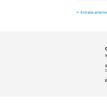
←
Entrada anterio
T
S
C
E