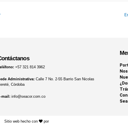
r
E
Me
Contáctanos
Por
eléfono:
+57 321 814 3962
Nos
Nue
ede Administrativa:
Calle 7 No. 2-55 Barrio San Nicolas
¿Do
ereté, Córdoba
Trá
Con
-mail:
info@seacor.com.co
Sea
Sitio web hecho con
por
KAYROS