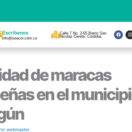
F
I
Escríbenos
Calle 7 No. 2-55 Barrio San
a
Nicolas Cereté, Cordoba
info@seacor.com.co
c
s
e
t
b
a
o
o
r
k
a
idad de maracas
eñas en el municipi
gún
Por
webmaster