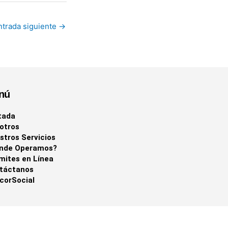
ntrada siguiente
→
nú
tada
otros
stros Servicios
nde Operamos?
mites en Línea
táctanos
corSocial