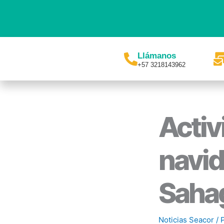
Ir
al
contenido
Llámanos
+57 3218143962
Activ
navid
Saha
Noticias Seacor
/ 